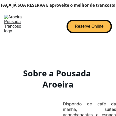
FAÇA JÁ SUA RESERVA E aproveite o melhor de trancoso!
Home
Sobre
Acomodações
Reserve Online
Comodidades
Fale Conosco
Sobre a Pousada 
Aroeira
Dispondo de café da
manhã, suites
aconchegantes e espaço